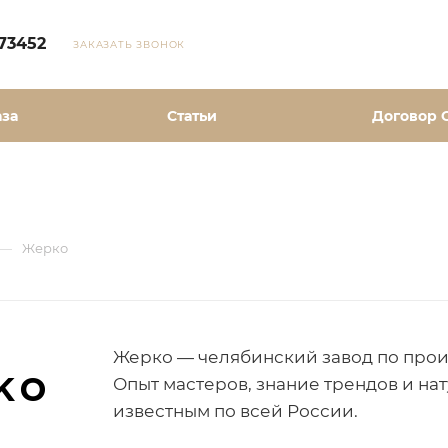
73452
ЗАКАЗАТЬ ЗВОНОК
аза
Статьи
Договор 
—
Жерко
Жерко — челябинский завод по произв
Опыт мастеров, знание трендов и н
известным по всей России.