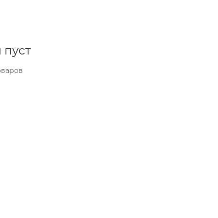
 пуст
оваров