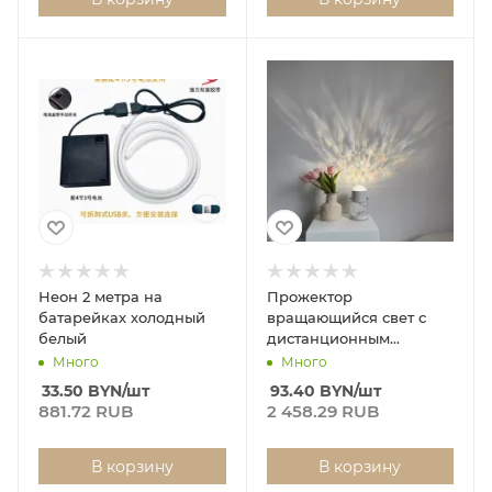
Неон 2 метра на
Прожектор
батарейках холодный
вращающийся свет с
белый
дистанционным
управлением
Много
Много
33.50
BYN
/шт
93.40
BYN
/шт
881.72 RUB
2 458.29 RUB
В корзину
В корзину