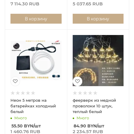
7 114.30 RUB
5 037.65 RUB
В корзину
В корзину
Неон 5 метров на
феерверк из медной
батарейках холодный
проволоки 10 штук,
белый
теплый белый
Много
Много
55.50
BYN
/шт
84.90
BYN
/шт
1 460.76 RUB
2 234.57 RUB