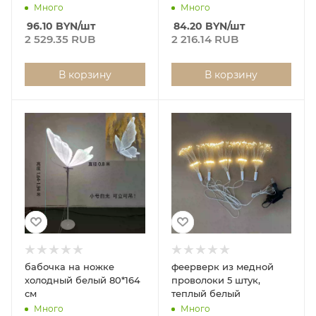
Много
Много
96.10
BYN
/шт
84.20
BYN
/шт
2 529.35 RUB
2 216.14 RUB
В корзину
В корзину
бабочка на ножке
феерверк из медной
холодный белый 80*164
проволоки 5 штук,
см
теплый белый
Много
Много