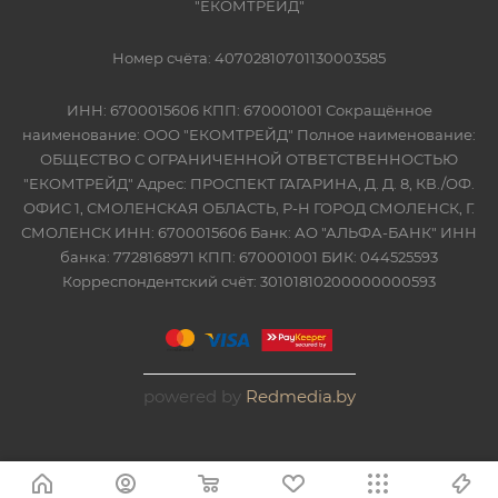
"ЕКОМТРЕЙД"
Номер счёта: 40702810701130003585
ИНН: 6700015606 КПП: 670001001 Сокращённое
наименование: ООО "ЕКОМТРЕЙД" Полное наименование:
ОБЩЕСТВО С ОГРАНИЧЕННОЙ ОТВЕТСТВЕННОСТЬЮ
"ЕКОМТРЕЙД" Адрес: ПРОСПЕКТ ГАГАРИНА, Д. Д. 8, КВ./ОФ.
ОФИС 1, СМОЛЕНСКАЯ ОБЛАСТЬ, Р-Н ГОРОД СМОЛЕНСК, Г.
СМОЛЕНСК ИНН: 6700015606 Банк: АО "АЛЬФА-БАНК" ИНН
банка: 7728168971 КПП: 670001001 БИК: 044525593
Корреспондентский счёт: 30101810200000000593
powered by
Redmedia.by