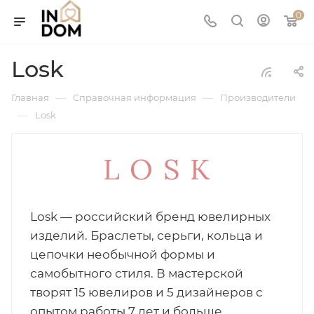
0
Losk
—
—
Главная
Справочная информация
Производители
—
Losk
Losk — российский бренд ювелирных
изделий. Браслеты, серьги, кольца и
цепочки необычной формы и
самобытного стиля. В мастерской
творят 15 ювелиров и 5 дизайнеров с
опытом работы 7 лет и больше.