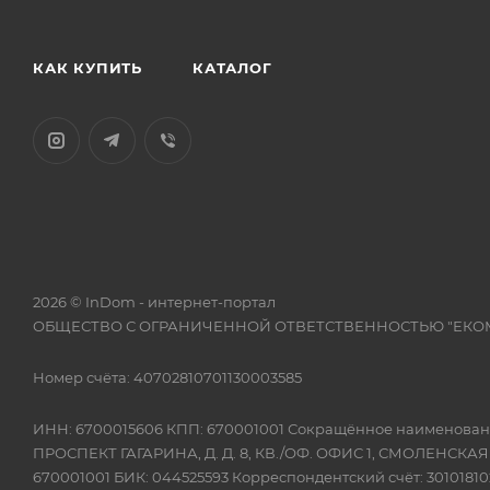
КАК КУПИТЬ
КАТАЛОГ
2026 © InDom - интернет-портал
ОБЩЕСТВО С ОГРАНИЧЕННОЙ ОТВЕТСТВЕННОСТЬЮ "ЕКО
Номер счёта: 40702810701130003585
ИНН: 6700015606 КПП: 670001001 Сокращённое наимено
ПРОСПЕКТ ГАГАРИНА, Д. Д. 8, КВ./ОФ. ОФИС 1, СМОЛЕНСКА
670001001 БИК: 044525593 Корреспондентский счёт: 301018