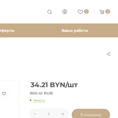
0
0
Оферты
Ваши работы
34.21
BYN
/шт
900.41 RUB
Много
В корзину