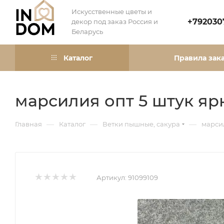
Искусственные цветы и
+792030
декор под заказ Россия и
Беларусь
Каталог
Правила зак
марсилия опт 5 штук яр
—
—
—
Главная
Каталог
Ветки пышные, сакура
марсил
Артикул:
91099109