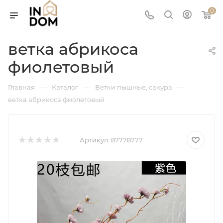
0
ветка абрикоса
фиолетовый
—
—
—
Главная
Каталог
Ветки пышные, сакура
ветка абрикоса фиолетовый
Артикул:
87778777