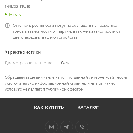
149.23 RUB
Много
Оттенки в реальности могут не совпадать на несколько
тонов в зависимости от партии, а так же в зависимости от
цветопередачи вашего устройства
Характеристики
Диаметр головы цветка
—
8 см
Обращаем ваше внимание на то, что данный интернет-сайт носит
исключительно информационный характер и ни при каких
условиях не является публичной офертой
КАК КУПИТЬ
КАТАЛОГ