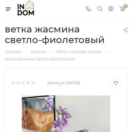
0
ветка жасмина
светло-фиолетовый
—
—
—
Главная
Каталог
Ветки пышные, сакура
ветка жасмина светло-фиолетовый
Артикул:
1091338