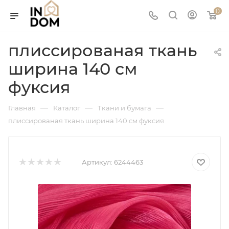
0
плиссированая ткань
ширина 140 см
фуксия
—
—
—
Главная
Каталог
Ткани и бумага
плиссированая ткань ширина 140 см фуксия
Артикул:
6244463