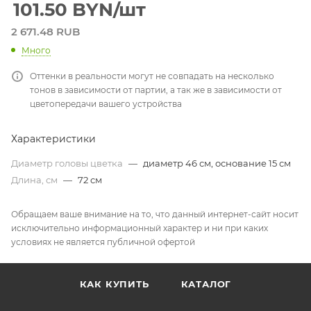
101.50
BYN
/шт
2 671.48 RUB
Много
Оттенки в реальности могут не совпадать на несколько
тонов в зависимости от партии, а так же в зависимости от
цветопередачи вашего устройства
Характеристики
Диаметр головы цветка
—
диаметр 46 см, основание 15 см
Длина, см
—
72 см
Обращаем ваше внимание на то, что данный интернет-сайт носит
исключительно информационный характер и ни при каких
условиях не является публичной офертой
КАК КУПИТЬ
КАТАЛОГ