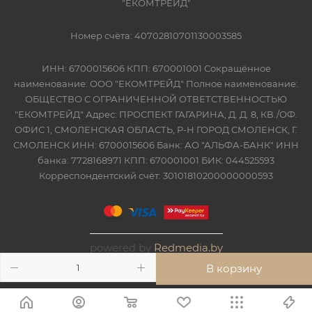
"ЕКОМТРЕЙД"
Номер счёта: 40702810701130003585
ИНН: 6700015606 КПП: 670001001 Сокращённое
наименование: ООО "ЕКОМТРЕЙД" Полное наименование:
ОБЩЕСТВО С ОГРАНИЧЕННОЙ ОТВЕТСТВЕННОСТЬЮ
"ЕКОМТРЕЙД" Адрес: ПРОСПЕКТ ГАГАРИНА, Д. Д. 8, КВ./ОФ.
ОФИС 1, СМОЛЕНСКАЯ ОБЛАСТЬ, Р-Н ГОРОД СМОЛЕНСК, Г.
СМОЛЕНСК ИНН: 6700015606 Банк: АО "АЛЬФА-БАНК" ИНН
банка: 7728168971 КПП: 670001001 БИК: 044525593
Корреспондентский счёт: 30101810200000000593
powered by
Redmedia.by
В корзину