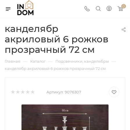
0
канделябр
акриловый 6 рожков
прозрачный 72 см
—
—
—
Главная
Каталог
Подсвечники, канделябры
канделябр акриловый 6 рожков прозрачный 72 см
Артикул:
9076307