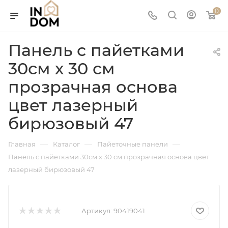
0
Панель с пайетками
30см х 30 см
прозрачная основа
цвет лазерный
бирюзовый 47
—
—
—
Главная
Каталог
Пайеточные панели
Панель с пайетками 30см х 30 см прозрачная основа цвет
лазерный бирюзовый 47
Артикул:
90419041