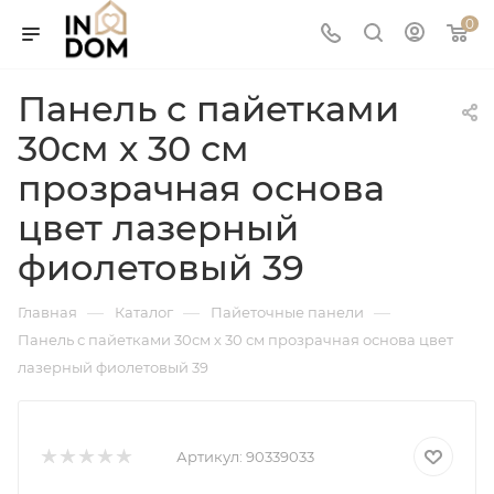
0
Панель с пайетками
30см х 30 см
прозрачная основа
цвет лазерный
фиолетовый 39
—
—
—
Главная
Каталог
Пайеточные панели
Панель с пайетками 30см х 30 см прозрачная основа цвет
лазерный фиолетовый 39
Артикул:
90339033