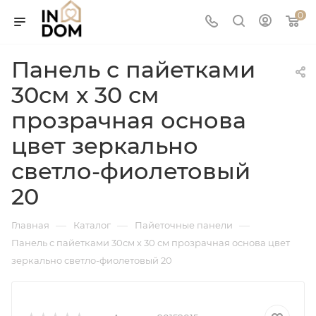
0
Панель с пайетками
30см х 30 см
прозрачная основа
цвет зеркально
светло-фиолетовый
20
—
—
—
Главная
Каталог
Пайеточные панели
Панель с пайетками 30см х 30 см прозрачная основа цвет
зеркально светло-фиолетовый 20