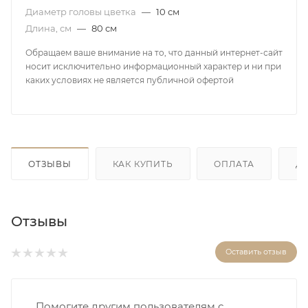
Диаметр головы цветка
—
10 см
Длина, см
—
80 см
Обращаем ваше внимание на то, что данный интернет-сайт
носит исключительно информационный характер и ни при
каких условиях не является публичной офертой
ОТЗЫВЫ
КАК КУПИТЬ
ОПЛАТА
Д
Отзывы
Оставить отзыв
Помогите другим пользователям с