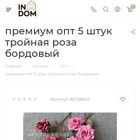
0
премиум опт 5 штук
тройная роза
бордовый
—
—
—
Главная
Каталог
Опт
премиум опт 5 штук тройная роза бордовый
Артикул:
86038603