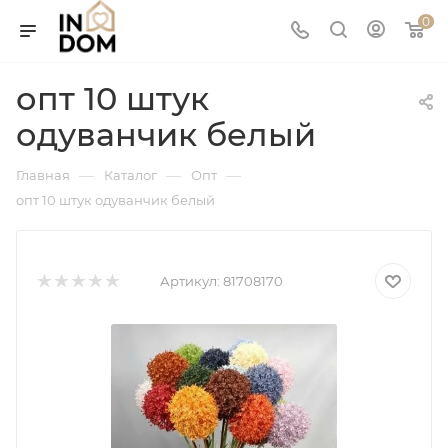
0
опт 10 штук
одуванчик белый
—
—
—
Главная
Каталог
Опт
опт 10 штук одуванчик белый
Артикул:
81708170