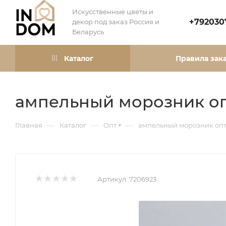
Искусственные цветы и
+792030
декор под заказ Россия и
Беларусь
Каталог
Правила зак
ампельный морозник оп
—
—
—
Главная
Каталог
Опт
ампельный морозник опт
Артикул:
7206923