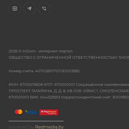
2026 © InDom - интернет-портал
ОБЩЕСТВО С ОГРАНИЧЕННОЙ ОТВЕТСТВЕННОСТЬЮ "ЕКО
Номер счёта: 40702810701130003585
ИНН: 6700015606 КПП: 670001001 Сокращённое наимено
ПРОСПЕКТ ГАГАРИНА, Д. Д. 8, КВ./ОФ. ОФИС 1, СМОЛЕНСКА
670001001 БИК: 044525593 Корреспондентский счёт: 301018
powered by
Redmedia.by