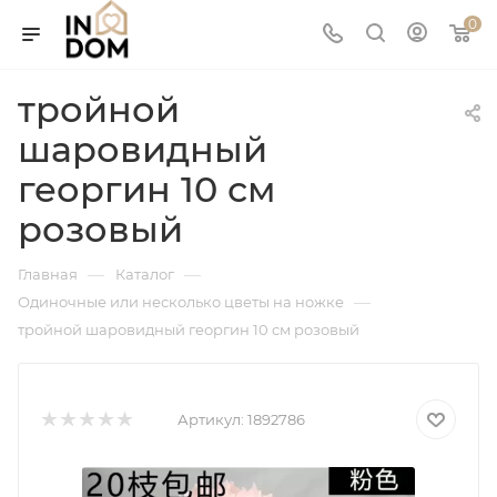
0
тройной
шаровидный
георгин 10 см
розовый
—
—
Главная
Каталог
—
Одиночные или несколько цветы на ножке
тройной шаровидный георгин 10 см розовый
Артикул:
1892786