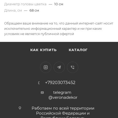
Диаметр головы цветка
—
10 см
Длина, см
—
68 см
Обращаем ваше внимание на то, что данный интернет-сайт носит
исключительно информационный характер и ни при каких
условиях не является публичной офертой
КАК КУПИТЬ
КАТАЛОГ
+79203073452
telegram
@veronadekor
Работаем по всей территории
Российской Федерации и