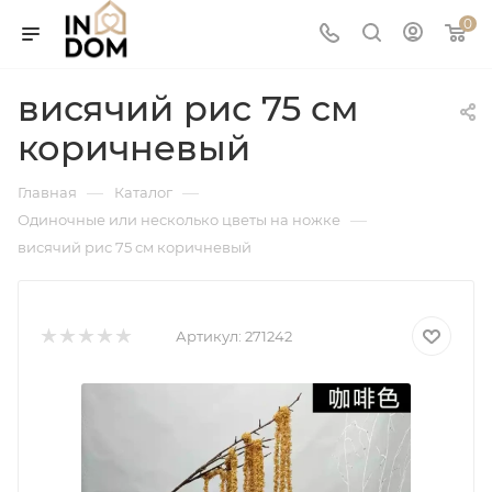
0
висячий рис 75 см
коричневый
—
—
Главная
Каталог
—
Одиночные или несколько цветы на ножке
висячий рис 75 см коричневый
Артикул:
271242