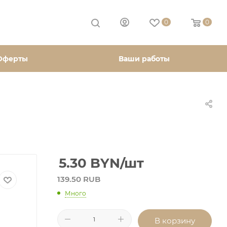
0
0
Оферты
Ваши работы
5.30
BYN
/шт
139.50 RUB
Много
В корзину