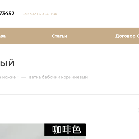
73452
ЗАКАЗАТЬ ЗВОНОК
аза
Статьи
Договор 
вый
—
а ножке
ветка бабочки коричневый