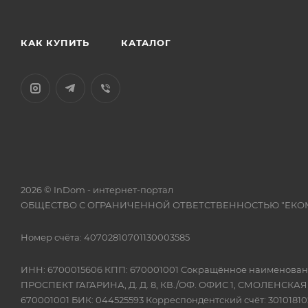
КАК КУПИТЬ
КАТАЛОГ
2026 © InDom - интернет-портал
ОБЩЕСТВО С ОГРАНИЧЕННОЙ ОТВЕТСТВЕННОСТЬЮ "ЕКО
Номер счёта: 40702810701130003585
ИНН: 6700015606 КПП: 670001001 Сокращённое наимено
ПРОСПЕКТ ГАГАРИНА, Д. Д. 8, КВ./ОФ. ОФИС 1, СМОЛЕНСКА
670001001 БИК: 044525593 Корреспондентский счёт: 301018