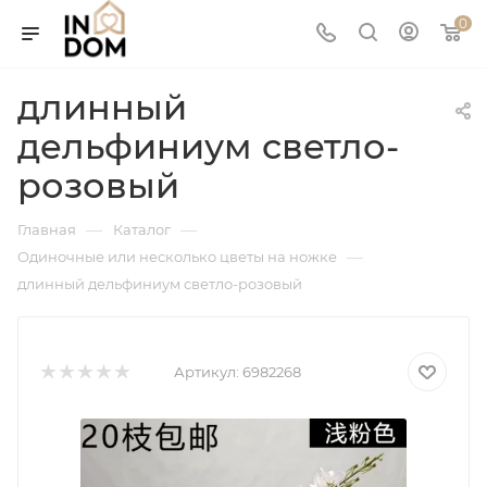
0
длинный
дельфиниум светло-
розовый
—
—
Главная
Каталог
—
Одиночные или несколько цветы на ножке
длинный дельфиниум светло-розовый
Артикул:
6982268