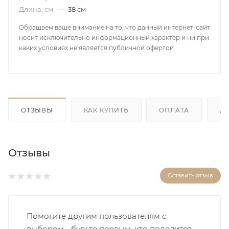
Длина, см
—
38 см
Обращаем ваше внимание на то, что данный интернет-сайт
носит исключительно информационный характер и ни при
каких условиях не является публичной офертой
ОТЗЫВЫ
КАК КУПИТЬ
ОПЛАТА
Д
Отзывы
Оставить отзыв
Помогите другим пользователям с
выбором - будьте первым, кто поделится