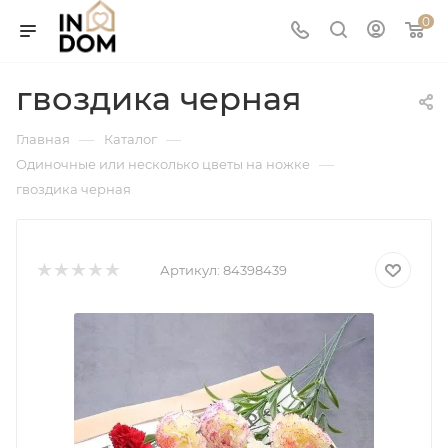
0
гвоздика черная
—
—
Главная
Каталог
—
Одиночные или несколько цветы на ножке
гвоздика черная
Артикул:
84398439