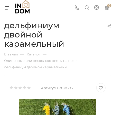
0
дельфиниум
двойной
карамельный
—
—
Главная
Каталог
—
Одиночные или несколько цветы на ножке
дельфиниум двойной карамельный
Артикул:
83838383