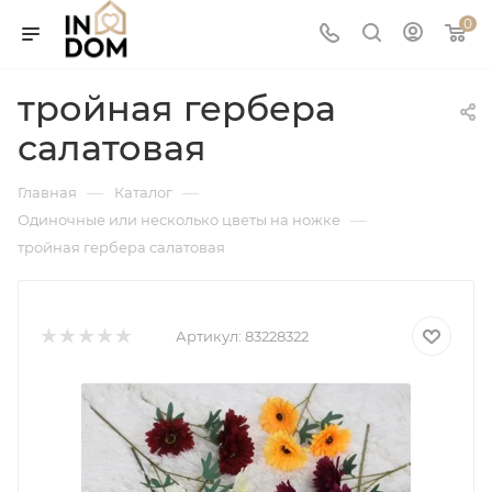
0
тройная гербера
салатовая
—
—
Главная
Каталог
—
Одиночные или несколько цветы на ножке
тройная гербера салатовая
Артикул:
83228322