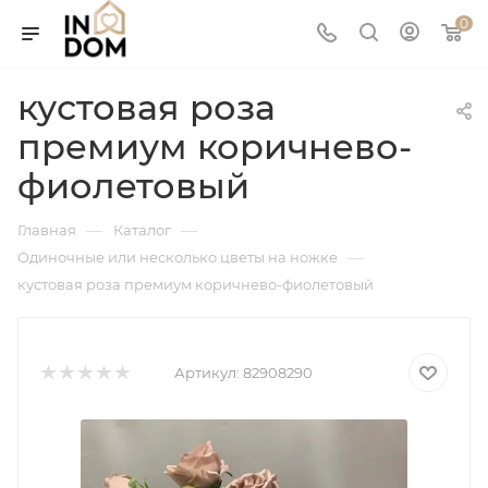
0
кустовая роза
премиум коричнево-
фиолетовый
—
—
Главная
Каталог
—
Одиночные или несколько цветы на ножке
кустовая роза премиум коричнево-фиолетовый
Артикул:
82908290