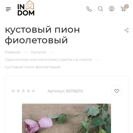
0
кустовый пион
фиолетовый
—
—
Главная
Каталог
—
Одиночные или несколько цветы на ножке
кустовый пион фиолетовый
Артикул:
82198219