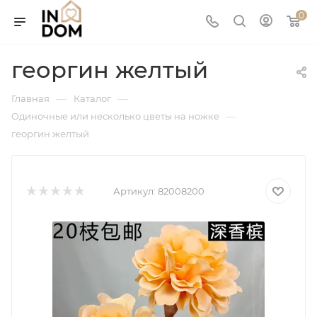
0
георгин желтый
—
—
Главная
Каталог
—
Одиночные или несколько цветы на ножке
георгин желтый
Артикул:
82008200