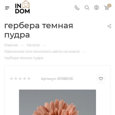
0
гербера темная
пудра
—
—
Главная
Каталог
—
Одиночные или несколько цветы на ножке
гербера темная пудра
Артикул:
81088108