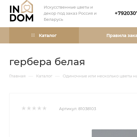
Искусственные цветы и
+792030
декор под заказ Россия и
Беларусь
Каталог
Правила зак
гербера белая
—
—
Главная
Каталог
Одиночные или несколько цветы н
Артикул:
81038103