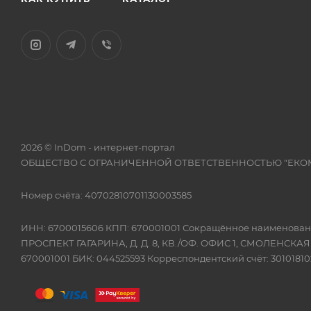
2026 © InDom - интернет-портал
ОБЩЕСТВО С ОГРАНИЧЕННОЙ ОТВЕТСТВЕННОСТЬЮ "ЕКО
Номер счёта: 40702810701130003585
ИНН: 6700015606 КПП: 670001001 Сокращённое наимено
ПРОСПЕКТ ГАГАРИНА, Д. Д. 8, КВ./ОФ. ОФИС 1, СМОЛЕНСКА
670001001 БИК: 044525593 Корреспондентский счёт: 301018