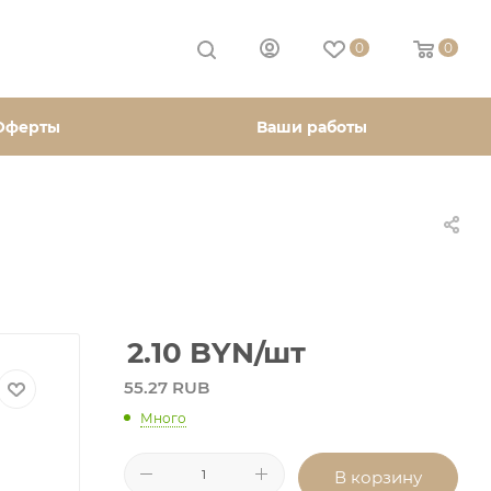
0
0
Оферты
Ваши работы
2.10
BYN
/шт
55.27 RUB
Много
В корзину