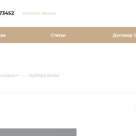
73452
ЗАКАЗАТЬ ЗВОНОК
аза
Статьи
Договор 
—
а ножке
гербера белая