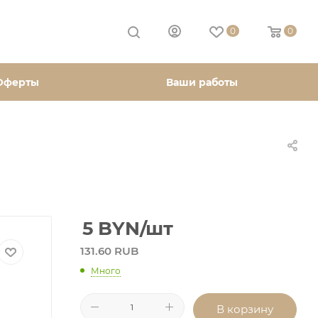
0
0
Оферты
Ваши работы
5
BYN
/шт
131.60 RUB
Много
В корзину