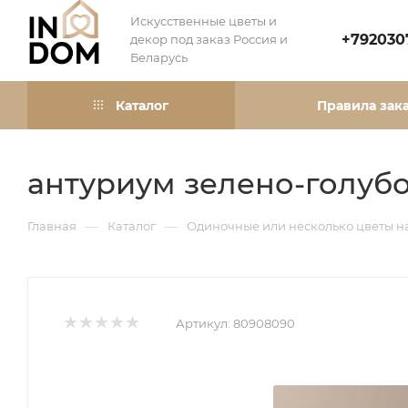
Искусственные цветы и
+792030
декор под заказ Россия и
Беларусь
Каталог
Правила зак
антуриум зелено-голуб
—
—
Главная
Каталог
Одиночные или несколько цветы н
Артикул:
80908090