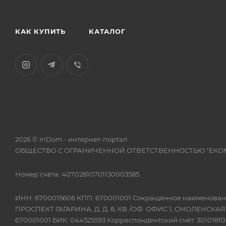
КАК КУПИТЬ
КАТАЛОГ
2026 © InDom - интернет-портал
ОБЩЕСТВО С ОГРАНИЧЕННОЙ ОТВЕТСТВЕННОСТЬЮ "ЕКО
Номер счёта: 40702810701130003585
ИНН: 6700015606 КПП: 670001001 Сокращённое наимено
ПРОСПЕКТ ГАГАРИНА, Д. Д. 8, КВ./ОФ. ОФИС 1, СМОЛЕНСКА
670001001 БИК: 044525593 Корреспондентский счёт: 301018