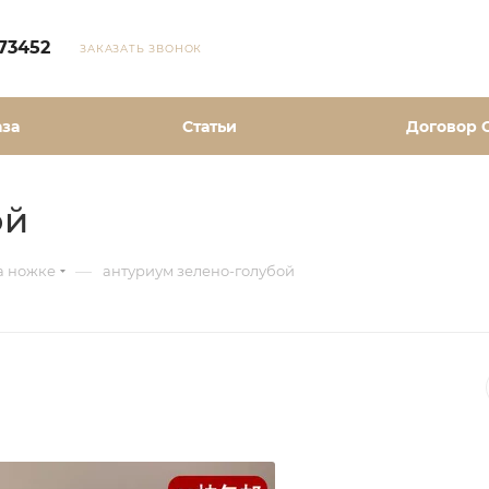
73452
ЗАКАЗАТЬ ЗВОНОК
аза
Статьи
Договор 
ой
—
а ножке
антуриум зелено-голубой