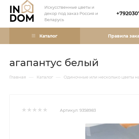
Искусственные цветы и
+792030
декор под заказ Россия и
Беларусь
Каталог
Правила зак
агапантус белый
—
—
Главная
Каталог
Одиночные или несколько цветы н
Артикул:
9358983