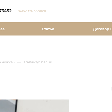
73452
ЗАКАЗАТЬ ЗВОНОК
аза
Статьи
Договор 
—
а ножке
агапантус белый