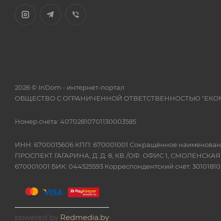
2026 © InDom - интернет-портал
ОБЩЕСТВО С ОГРАНИЧЕННОЙ ОТВЕТСТВЕННОСТЬЮ "ЕКО
Номер счёта: 40702810701130003585
ИНН: 6700015606 КПП: 670001001 Сокращённое наимено
ПРОСПЕКТ ГАГАРИНА, Д. Д. 8, КВ./ОФ. ОФИС 1, СМОЛЕНСКА
670001001 БИК: 044525593 Корреспондентский счёт: 301018
powered by
Redmedia.by