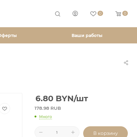
0
0
Оферты
Ваши работы
6.80
BYN
/шт
178.98 RUB
Много
В корзину