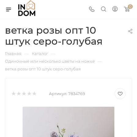
0
ветка розы опт 10
штук серо-голубая
—
—
Главная
Каталог
—
Одиночные или несколько цветы на ножке
ветка розы опт 10 штук серо-голубая
Артикул:
7834769