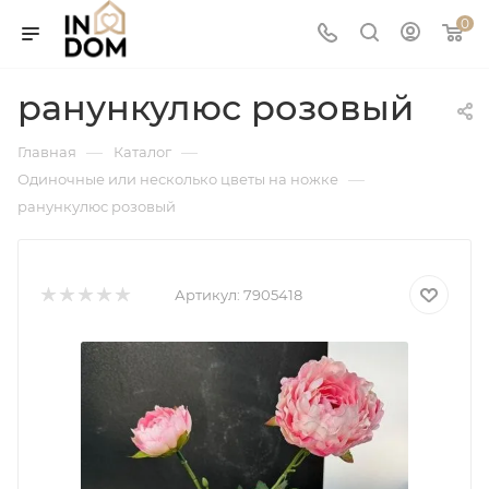
0
ранункулюс розовый
—
—
Главная
Каталог
—
Одиночные или несколько цветы на ножке
ранункулюс розовый
Артикул:
7905418