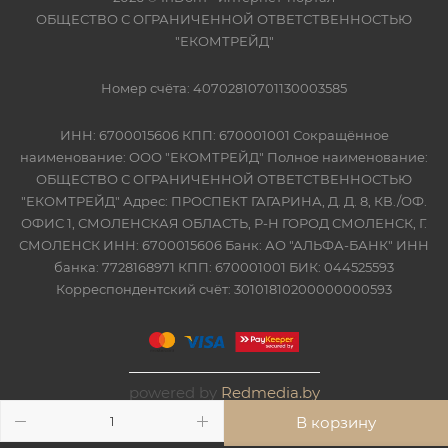
ОБЩЕСТВО С ОГРАНИЧЕННОЙ ОТВЕТСТВЕННОСТЬЮ
"ЕКОМТРЕЙД"
Номер счёта: 40702810701130003585
ИНН: 6700015606 КПП: 670001001 Сокращённое
наименование: ООО "ЕКОМТРЕЙД" Полное наименование:
ОБЩЕСТВО С ОГРАНИЧЕННОЙ ОТВЕТСТВЕННОСТЬЮ
"ЕКОМТРЕЙД" Адрес: ПРОСПЕКТ ГАГАРИНА, Д. Д. 8, КВ./ОФ.
ОФИС 1, СМОЛЕНСКАЯ ОБЛАСТЬ, Р-Н ГОРОД СМОЛЕНСК, Г.
СМОЛЕНСК ИНН: 6700015606 Банк: АО "АЛЬФА-БАНК" ИНН
банка: 7728168971 КПП: 670001001 БИК: 044525593
Корреспондентский счёт: 30101810200000000593
powered by
Redmedia.by
В корзину