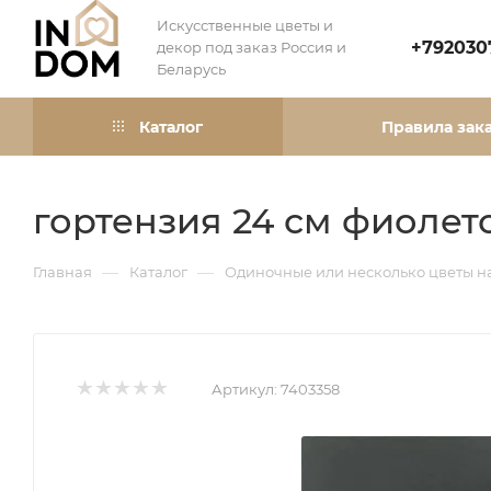
Искусственные цветы и
+792030
декор под заказ Россия и
Беларусь
Каталог
Правила зак
гортензия 24 см фиолет
—
—
Главная
Каталог
Одиночные или несколько цветы н
Артикул:
7403358