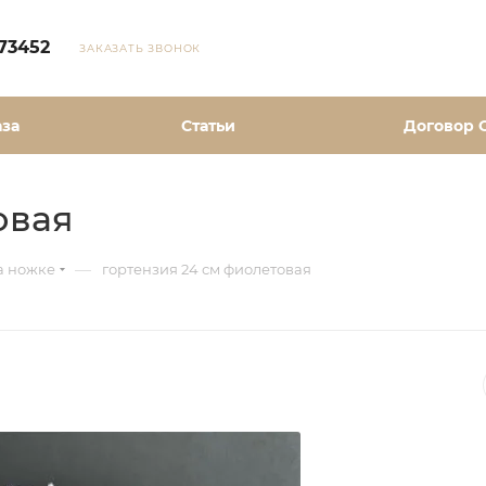
73452
ЗАКАЗАТЬ ЗВОНОК
аза
Статьи
Договор 
овая
—
а ножке
гортензия 24 см фиолетовая