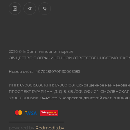
2026 © InDom - интернет-портал
ОБЩЕСТВО С ОГРАНИЧЕННОЙ ОТВЕТСТВЕННОСТЬЮ "ЕКО
Номер счёта: 40702810701130003585
ИНН: 6700015606 КПП: 670001001 Сокращённое наимено
ПРОСПЕКТ ГАГАРИНА, Д. Д. 8, КВ./ОФ. ОФИС 1, СМОЛЕНСКА
670001001 БИК: 044525593 Корреспондентский счёт: 301018
powered by
Redmedia.by