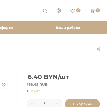
0
0
Оферты
Ваши работы
6.40
BYN
/шт
168.45 RUB
Много
В корзину