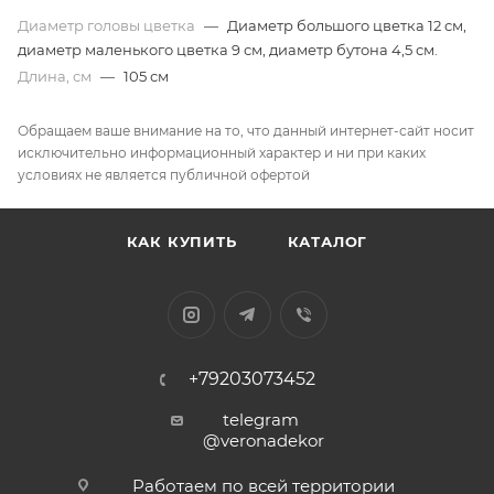
Диаметр головы цветка
—
Диаметр большого цветка 12 см,
диаметр маленького цветка 9 см, диаметр бутона 4,5 см.
Длина, см
—
105 см
Обращаем ваше внимание на то, что данный интернет-сайт носит
исключительно информационный характер и ни при каких
условиях не является публичной офертой
КАК КУПИТЬ
КАТАЛОГ
+79203073452
telegram
@veronadekor
Работаем по всей территории