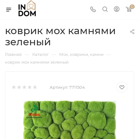
0
коврик мох камнями
зеленый
—
—
—
Главная
Каталог
Мох, коврики, камни
коврик мох камнями зеленый
Артикул:
7711504