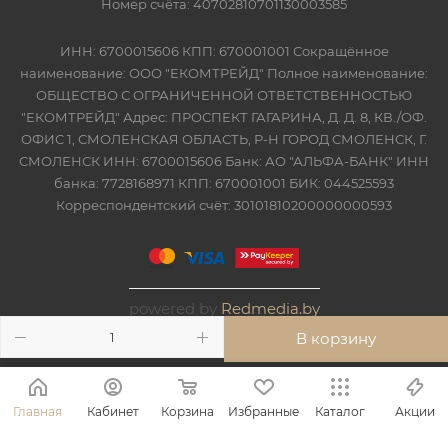
Номер счёта: 40702810701130003585
ИНН: 6700015606 КПП: 670001001 Сокращённое
наименование: ООО "ЕКОМТРЕЙД" Полное наименование:
ОБЩЕСТВО С ОГРАНИЧЕННОЙ ОТВЕТСТВЕННОСТЬЮ
"ЕКОМТРЕЙД" Адрес: ПРОСПЕКТ ГАГАРИНА, Д. Д. 8, КВ./ОФ.
ОФИС 1, СМОЛЕНСКАЯ ОБЛАСТЬ, Р-Н ГОРОД СМОЛЕНСК, Г.
СМОЛЕНСК ИНН: 6700015606 Банк: АО "АЛЬФА-БАНК" ИНН
банка: 7728168971 КПП: 670001001 БИК: 044525593
Корреспондентский счёт: 30101810200000000593
powered by
Redmedia.by
В корзину
Главная
Кабинет
Корзина
Избранные
Каталог
Акции