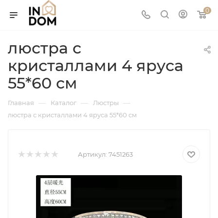
0
люстра с
кристаллами 4 яруса
55*60 см
—
—
—
Главная
Каталог
Люстры
люстра с кристаллами 4 яруса 55*60 см
Артикул:
7451263