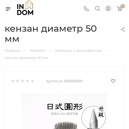
0
кензан диаметр 50
мм
—
—
—
Главная
Каталог
Кензаны и вазы для них
кензан диаметр 50 мм
Артикул:
89898989