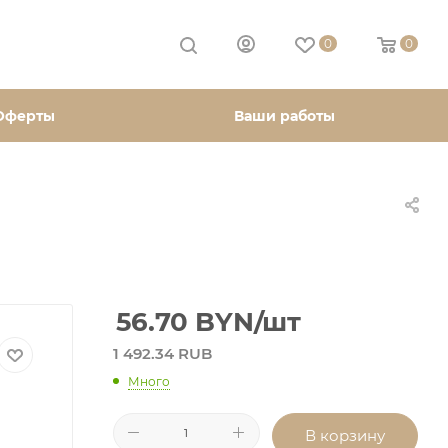
0
0
Оферты
Ваши работы
56.70
BYN
/шт
1 492.34 RUB
Много
В корзину