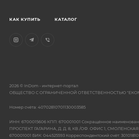
КАК КУПИТЬ
КАТАЛОГ
2026 © InDom - интернет-портал
ОБЩЕСТВО С ОГРАНИЧЕННОЙ ОТВЕТСТВЕННОСТЬЮ "ЕКО
Номер счёта: 40702810701130003585
ИНН: 6700015606 КПП: 670001001 Сокращённое наимено
ПРОСПЕКТ ГАГАРИНА, Д. Д. 8, КВ./ОФ. ОФИС 1, СМОЛЕНСКА
670001001 БИК: 044525593 Корреспондентский счёт: 301018