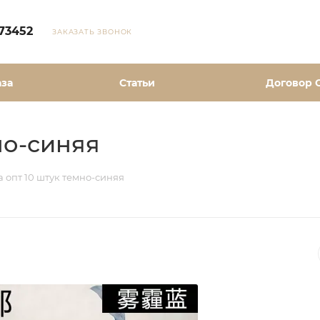
73452
ЗАКАЗАТЬ ЗВОНОК
аза
Статьи
Договор 
но-синяя
 опт 10 штук темно-синяя