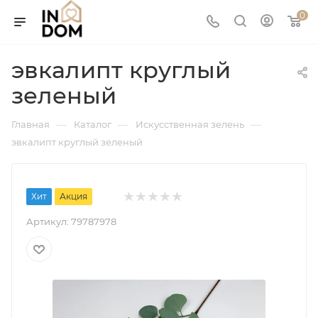
0
эвкалипт круглый
зеленый
—
—
—
Главная
Каталог
Искусственная зелень
эвкалипт круглый зеленый
Хит
Акция
Артикул:
79787978