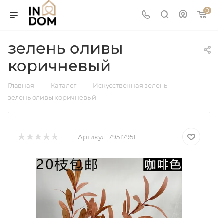
0
зелень оливы
коричневый
—
—
—
Главная
Каталог
Искусственная зелень
зелень оливы коричневый
Артикул:
79517951