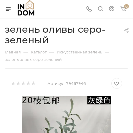
0
зелень оливы серо-
зеленый
—
—
—
Главная
Каталог
Искусственная зелень
зелень оливы серо-зеленый
Артикул:
79467946