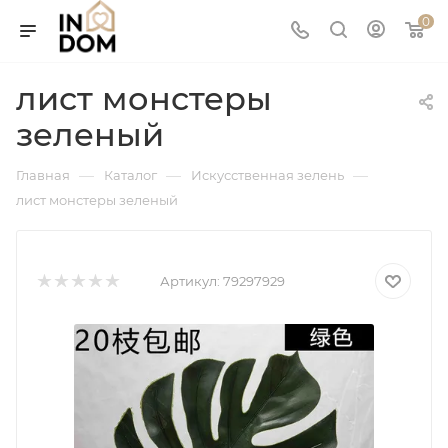
0
лист монстеры
зеленый
—
—
—
Главная
Каталог
Искусственная зелень
лист монстеры зеленый
Артикул:
79297929