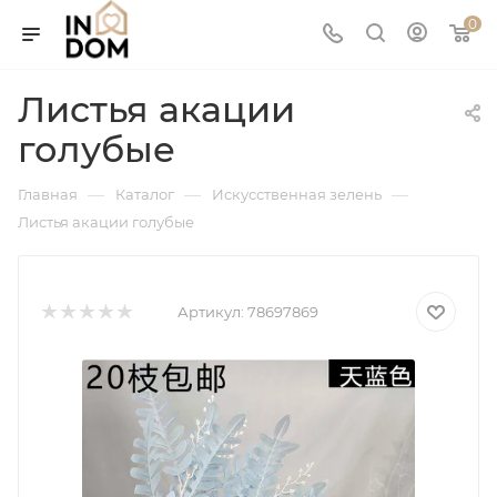
0
Листья акации
голубые
—
—
—
Главная
Каталог
Искусственная зелень
Листья акации голубые
Артикул:
78697869