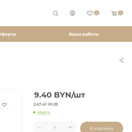
0
0
Оферты
Ваши работы
9.40
BYN
/шт
247.41 RUB
Много
В корзину