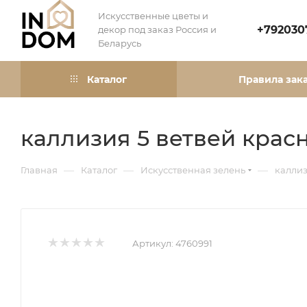
Искусственные цветы и
+792030
декор под заказ Россия и
Беларусь
Каталог
Правила зак
каллизия 5 ветвей крас
—
—
—
Главная
Каталог
Искусственная зелень
каллиз
Артикул:
4760991