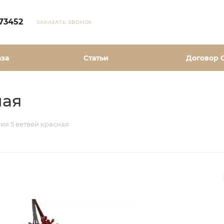
73452
ЗАКАЗАТЬ ЗВОНОК
аза
Статьи
Договор 
ная
ия 5 ветвей красная