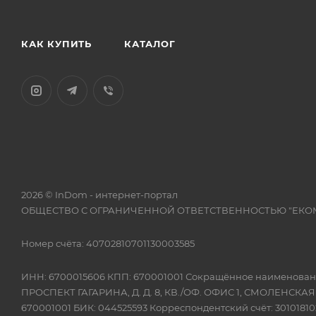
КАК КУПИТЬ
КАТАЛОГ
2026 © InDom - интернет-портал
ОБЩЕСТВО С ОГРАНИЧЕННОЙ ОТВЕТСТВЕННОСТЬЮ "ЕКО
Номер счёта: 40702810701130003585
ИНН: 6700015606 КПП: 670001001 Сокращённое наимено
ПРОСПЕКТ ГАГАРИНА, Д. Д. 8, КВ./ОФ. ОФИС 1, СМОЛЕНСКА
670001001 БИК: 044525593 Корреспондентский счёт: 301018