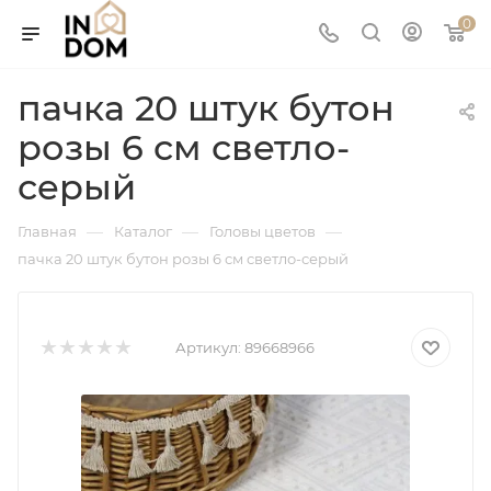
0
пачка 20 штук бутон
розы 6 см светло-
серый
—
—
—
Главная
Каталог
Головы цветов
пачка 20 штук бутон розы 6 см светло-серый
Артикул:
89668966