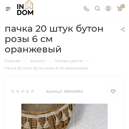
0
пачка 20 штук бутон
розы 6 см
оранжевый
—
—
—
Главная
Каталог
Головы цветов
пачка 20 штук бутон розы 6 см оранжевый
Артикул:
89648964