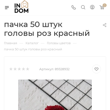
0
пачка 50 штук
головы роз красный
—
—
—
Главная
Каталог
Головы цветов
пачка 50 штук головы роз красный
Артикул:
89328932