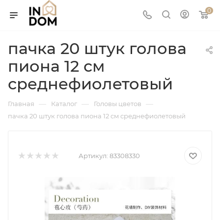
0
пачка 20 штук голова
пиона 12 см
среднефиолетовый
—
—
—
Главная
Каталог
Головы цветов
пачка 20 штук голова пиона 12 см среднефиолетовый
Артикул:
83308330