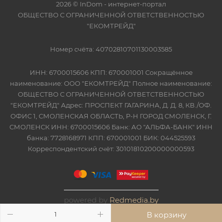
2026 © InDom - интернет-портал
ОБЩЕСТВО С ОГРАНИЧЕННОЙ ОТВЕТСТВЕННОСТЬЮ
"ЕКОМТРЕЙД"
Номер счёта: 40702810701130003585
ИНН: 6700015606 КПП: 670001001 Сокращённое
наименование: ООО "ЕКОМТРЕЙД" Полное наименование:
ОБЩЕСТВО С ОГРАНИЧЕННОЙ ОТВЕТСТВЕННОСТЬЮ
"ЕКОМТРЕЙД" Адрес: ПРОСПЕКТ ГАГАРИНА, Д. Д. 8, КВ./ОФ.
ОФИС 1, СМОЛЕНСКАЯ ОБЛАСТЬ, Р-Н ГОРОД СМОЛЕНСК, Г.
СМОЛЕНСК ИНН: 6700015606 Банк: АО "АЛЬФА-БАНК" ИНН
банка: 7728168971 КПП: 670001001 БИК: 044525593
Корреспондентский счёт: 30101810200000000593
powered by
Redmedia.by
В корзину