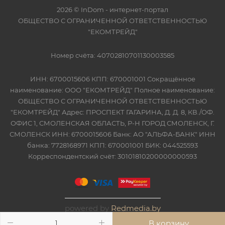
2026 © InDom - интернет-портал
ОБЩЕСТВО С ОГРАНИЧЕННОЙ ОТВЕТСТВЕННОСТЬЮ
"ЕКОМТРЕЙД"
Номер счёта: 40702810701130003585
ИНН: 6700015606 КПП: 670001001 Сокращённое
наименование: ООО "ЕКОМТРЕЙД" Полное наименование:
ОБЩЕСТВО С ОГРАНИЧЕННОЙ ОТВЕТСТВЕННОСТЬЮ
"ЕКОМТРЕЙД" Адрес: ПРОСПЕКТ ГАГАРИНА, Д. Д. 8, КВ./ОФ.
ОФИС 1, СМОЛЕНСКАЯ ОБЛАСТЬ, Р-Н ГОРОД СМОЛЕНСК, Г.
СМОЛЕНСК ИНН: 6700015606 Банк: АО "АЛЬФА-БАНК" ИНН
банка: 7728168971 КПП: 670001001 БИК: 044525593
Корреспондентский счёт: 30101810200000000593
powered by
Redmedia.by
В корзину