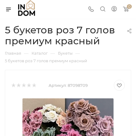
0
5 букетов роз 7 голов
премиум красный
—
—
—
Главная
Каталог
Букеты
5 букетов роз 7 голов премиум красный
Артикул:
87098709