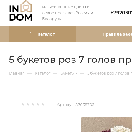
Искусственные цветы и
+792030
декор под заказ Россия и
Беларусь
Каталог
Правила зак
5 букетов роз 7 голов 
—
—
—
Главная
Каталог
Букеты
5 букетов роз 7 голо
Артикул:
87038703