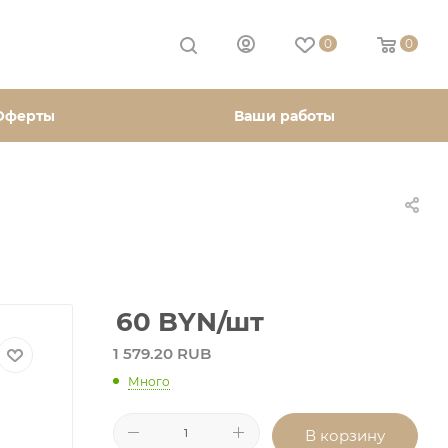
0
0
Оферты
Ваши работы
60
BYN
/шт
1 579.20 RUB
Много
В корзину