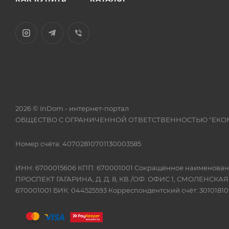
2026 © InDom - интернет-портал
ОБЩЕСТВО С ОГРАНИЧЕННОЙ ОТВЕТСТВЕННОСТЬЮ "ЕКО
Номер счёта: 40702810701130003585
ИНН: 6700015606 КПП: 670001001 Сокращённое наимено
ПРОСПЕКТ ГАГАРИНА, Д. Д. 8, КВ./ОФ. ОФИС 1, СМОЛЕНСКА
670001001 БИК: 044525593 Корреспондентский счёт: 301018